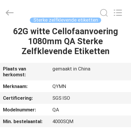
Adhesive
Products
Co.,Ltd..
All
Rights
Sterke zelfklevende etiketten
Reserved.
Developed
by
62G witte Cellofaanvoering
HUIS
ECER
1080mm QA Sterke
PRODUCTEN
Zelfklevende Etiketten
ONGEVEER
Plaats van
gemaakt in China
herkomst:
ONS
Merknaam:
QYMN
FABRIEKSREIS
Certificering:
SGS ISO
Modelnummer:
QA
KWALITEITSCONTROLE
Min. bestelaantal:
4000SQM