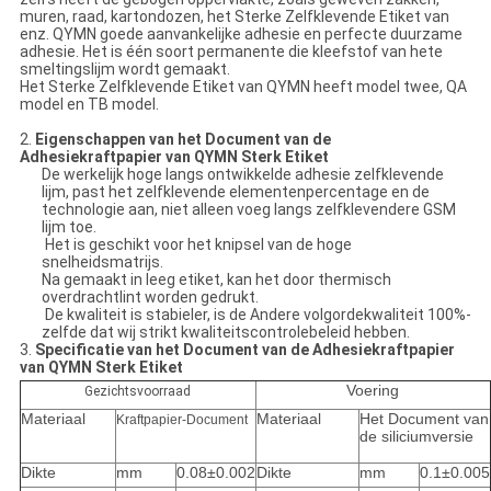
muren, raad, kartondozen, het Sterke Zelfklevende Etiket van
enz. QYMN goede aanvankelijke adhesie en perfecte duurzame
adhesie. Het is één soort permanente die kleefstof van hete
smeltingslijm wordt gemaakt.
Het Sterke Zelfklevende Etiket van QYMN heeft model twee, QA
model en TB model.
2.
Eigenschappen van het Document van de
Adhesiekraftpapier van QYMN Sterk Etiket
De werkelijk hoge langs ontwikkelde adhesie zelfklevende
lijm, past het zelfklevende elementenpercentage en de
technologie aan, niet alleen voeg langs zelfklevendere GSM
lijm toe.
Het is geschikt voor het knipsel van de hoge
snelheidsmatrijs.
Na gemaakt in leeg etiket, kan het door thermisch
overdrachtlint worden gedrukt.
De kwaliteit is stabieler, is de Andere volgordekwaliteit 100%-
zelfde dat wij strikt kwaliteitscontrolebeleid hebben.
3.
Specificatie van het Document van de Adhesiekraftpapier
van QYMN Sterk Etiket
Voering
Gezichtsvoorraad
Materiaal
Materiaal
Het Document van
Kraftpapier-Document
de siliciumversie
Dikte
mm
0.08±0.002
Dikte
mm
0.1±0.005