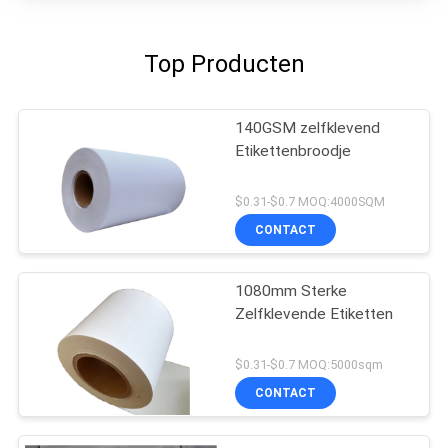
Top Producten
140GSM zelfklevend
Etikettenbroodje
$0.31-$0.7 MOQ:4000SQM
CONTACT
1080mm Sterke
Zelfklevende Etiketten
$0.31-$0.7 MOQ:5000sqm
CONTACT