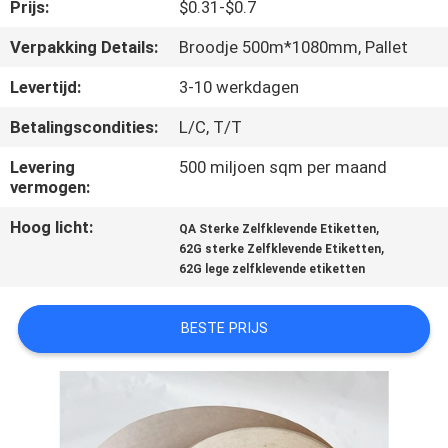
CONTACTEER
Prijs:
$0.31-$0.7
ONS
Verpakking Details:
Broodje 500m*1080mm, Pallet
Levertijd:
3-10 werkdagen
VERZOEK
Betalingscondities:
L/C, T/T
OM
Levering
500 miljoen sqm per maand
EEN
vermogen:
CITAAT
Hoog licht:
,
QA Sterke Zelfklevende Etiketten
,
62G sterke Zelfklevende Etiketten
SITEMAP
62G lege zelfklevende etiketten
BESTE PRIJS
PRIVACY
POLICY