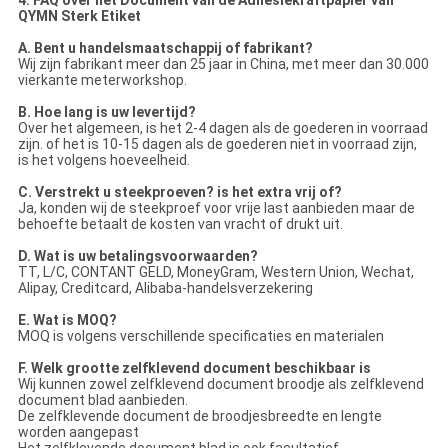
4. FAQ over het Document van de Adhesiekraftpapier van
QYMN Sterk Etiket
A. Bent u handelsmaatschappij of fabrikant?
Wij zijn fabrikant meer dan 25 jaar in China, met meer dan 30.000
vierkante meterworkshop.
B. Hoe lang is uw levertijd?
Over het algemeen, is het 2-4 dagen als de goederen in voorraad
zijn. of het is 10-15 dagen als de goederen niet in voorraad zijn,
is het volgens hoeveelheid.
C. Verstrekt u steekproeven? is het extra vrij of?
Ja, konden wij de steekproef voor vrije last aanbieden maar de
behoefte betaalt de kosten van vracht of drukt uit.
D. Wat is uw betalingsvoorwaarden?
TT, L/C, CONTANT GELD, MoneyGram, Western Union, Wechat,
Alipay, Creditcard, Alibaba-handelsverzekering
E. Wat is MOQ?
MOQ is volgens verschillende specificaties en materialen
F. Welk grootte zelfklevend document beschikbaar is
Wij kunnen zowel zelfklevend document broodje als zelfklevend
document blad aanbieden.
De zelfklevende document de broodjesbreedte en lengte
worden aangepast