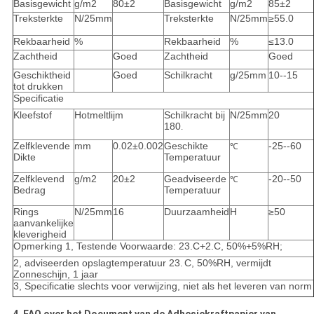
Basisgewicht
g/m2
80±2
Basisgewicht
g/m2
85±2
Treksterkte
N/25mm
Treksterkte
N/25mm
≥55.0
Rekbaarheid
%
Rekbaarheid
%
≤13.0
Zachtheid
Goed
Zachtheid
Goed
Geschiktheid
Goed
Schilkracht
g/25mm
10--15
tot drukken
Specificatie
Kleefstof
Hotmeltlijm
Schilkracht bij
N/25mm
20
180
.
Zelfklevende
mm
0.02±0.002
Geschikte
-25--60
℃
Dikte
Temperatuur
Zelfklevend
g/m2
20±2
Geadviseerde
-20--50
℃
Bedrag
Temperatuur
Rings
N/25mm
16
Duurzaamheid
H
≥50
aanvankelijke
kleverigheid
Opmerking 1, Testende Voorwaarde: 23.C+2.C, 50%+5%RH;
2, adviseerden opslagtemperatuur 23
C, 50%RH, vermijdt
.
Zonneschijn, 1 jaar
3, Specificatie slechts voor verwijzing, niet als het leveren van norm