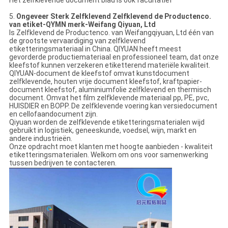
Het zelfklevende document blad is ook facultatief
5.
Ongeveer Sterk Zelfklevend Zelfklevend de Productenco.
van etiket-QYMN merk-Weifang Qiyuan, Ltd
Is Zelfklevend de Productenco. van Weifangqiyuan, Ltd één van
de grootste vervaardiging van zelfklevend
etiketteringsmateriaal in China. QIYUAN heeft meest
gevorderde productiemateriaal en professioneel team, dat onze
kleefstof kunnen verzekeren etiketterend materiële kwaliteit.
QIYUAN-document de kleefstof omvat kunstdocument
zelfklevende, houten vrije document kleefstof, kraftpapier-
document kleefstof, aluminiumfolie zelfklevend en thermisch
document. Omvat het film zelfklevende materiaal pp, PE, pvc,
HUISDIER en BOPP. De zelfklevende voering kan versiedocument
en cellofaandocument zijn.
Qiyuan worden de zelfklevende etiketteringsmaterialen wijd
gebruikt in logistiek, geneeskunde, voedsel, wijn, markt en
andere industrieën.
Onze opdracht moet klanten met hoogte aanbieden - kwaliteit
etiketteringsmaterialen. Welkom om ons voor samenwerking
tussen bedrijven te contacteren.