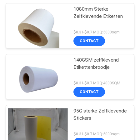
1080mm Sterke
Zelfklevende Etiketten
$0.31-$0.7 MOQ:5000sqm
CONTACT
140GSM zelfklevend
Etikettenbroodje
$0.31-$0.7 MOQ:4000SQM
CONTACT
95G sterke Zelfklevende
Stickers
$0.31-$0.7 MOQ:5000sqm