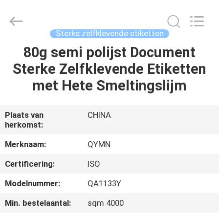
Etiketten
Supplier.
Copyright
©
2020
Sterke zelfklevende etiketten
-
2025
Weifang
80g semi polijst Document
HUIS
Qiyuan
Adhesive
Sterke Zelfklevende Etiketten
Products
Co.,Ltd..
All
PRODUCTEN
met Hete Smeltingslijm
Rights
Reserved.
Developed
by
ECER
ONGEVEER
Plaats van
CHINA
herkomst:
ONS
Merknaam:
QYMN
FABRIEKSREIS
Certificering:
ISO
Modelnummer:
QA1133Y
KWALITEITSCONTROLE
Min. bestelaantal:
sqm 4000