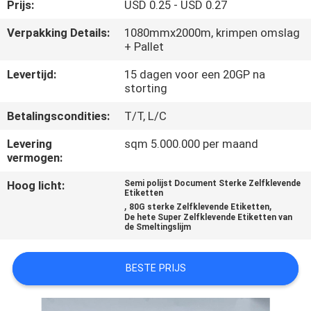
CONTACTEER
Prijs:
USD 0.25 - USD 0.27
ONS
Verpakking Details:
1080mmx2000m, krimpen omslag
+ Pallet
VERZOEK
Levertijd:
15 dagen voor een 20GP na
storting
OM
Betalingscondities:
T/T, L/C
EEN
CITAAT
Levering
sqm 5.000.000 per maand
vermogen:
Hoog licht:
Semi polijst Document Sterke Zelfklevende
SITEMAP
Etiketten
,
,
80G sterke Zelfklevende Etiketten
De hete Super Zelfklevende Etiketten van
de Smeltingslijm
PRIVACY
POLICY
BESTE PRIJS