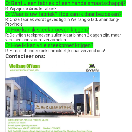
Q: Bent u een fabriek of een handelsmaatschappij?
R: Wij zijn de directe fabriek.
Q: Waar is uw fabriek? Hoe kan ik daar bezoeken?
R: Onze fabriek wordt gevestigd in Weifang-Stad, Shandong-
Provincie.
Q: Hoe kan ik steekproeven krijgen?
R: De vrije steekproeven zullen klaar binnen 2 dagen zijn, maar
vereisen aan vracht verzamelen.
Q: Hoe ik kan vrije steekproef krijgen?
R: E-mail of onderzoek onmiddellijk naar verzend ons!
Contacteer ons: