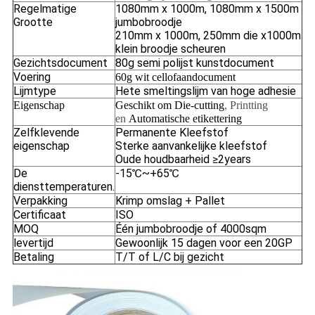
Regelmatige
1080mm x 1000m, 1080mm x 1500m
Grootte
jumbobroodje
210mm x 1000m, 250mm die x1000m
klein broodje scheuren
Gezichtsdocument
80g semi polijst kunstdocument
Voering
60g wit cellofaandocument
Lijmtype
Hete smeltingslijm van hoge adhesie
Eigenschap
Geschikt om Die-cutting
, Printting
en
Automatische etikettering
Zelfklevende
Permanente Kleefstof
eigenschap
Sterke aanvankelijke kleefstof
Oude houdbaarheid ≥2years
De
-15℃~+65℃
diensttemperaturen.
Verpakking
Krimp omslag + Pallet
Certificaat
ISO
MOQ
Één jumbobroodje of 4000sqm
levertijd
Gewoonlijk 15 dagen voor een 20GP
Betaling
T/T of L/C bij gezicht