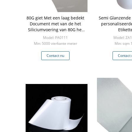
80G giet Met een laag bedekt
Semi Glanzende
Document met van de het
personaliseerde
Siliciumvoering van 80G het
Etikett
Gele van de de Smeltingslijm
Model: PA0111
Model: ZA
Hete Normale Etiket
Min: 5000 vierkante meter
Min: sqm 
Contact nu
Contact 