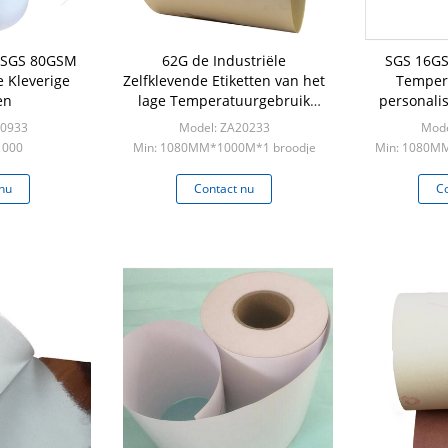
 SGS 80GSM
62G de Industriële
SGS 16GS
 Kleverige
Zelfklevende Etiketten van het
Temper
en
lage Temperatuurgebruik
personali
21N
E
10933
Model: ZA20233
Mode
1000
Min: 1080MM*1000M*1 broodje
Min: 1080M
nu
Contact nu
Co