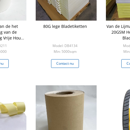
an de het
80G lege Bladetiketten
Van de Lijm
ng van de
20GSM Ho
g Vrije Hout
Bla
ketten Lege
0211
Model: DB4134
Mod
4000
Min: 5000sqm
Min
nu
Contact nu
Co