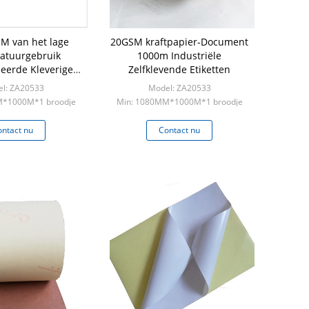
M van het lage
20GSM kraftpapier-Document
atuurgebruik
1000m Industriële
seerde Kleverige
Zelfklevende Etiketten
tiketten
l: ZA20533
Model: ZA20533
M*1000M*1 broodje
Min: 1080MM*1000M*1 broodje
ntact nu
Contact nu