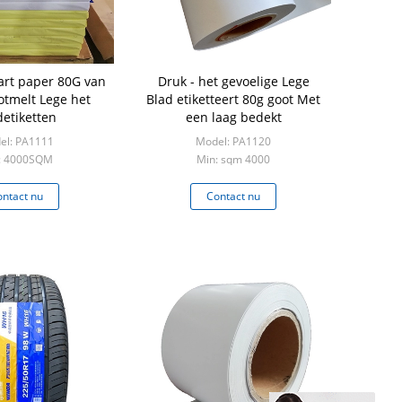
art paper 80G van
Druk - het gevoelige Lege
tmelt Lege het
Blad etiketteert 80g goot Met
detiketten
een laag bedekt
el: PA1111
Model: PA1120
: 4000SQM
Min: sqm 4000
ntact nu
Contact nu