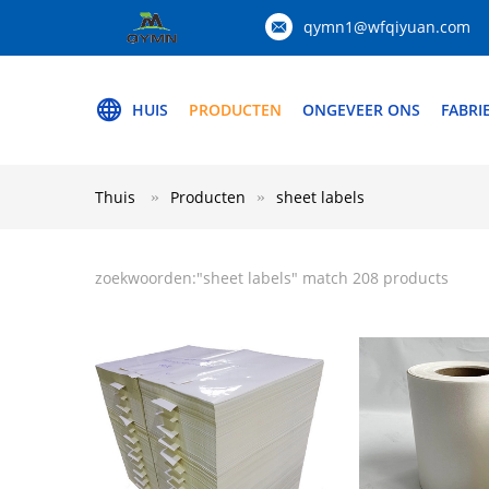
qymn1@wfqiyuan.com
HUIS
PRODUCTEN
ONGEVEER ONS
FABRI
Thuis
Producten
sheet labels
zoekwoorden:"
sheet labels
" match 208 products