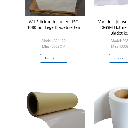
Wit Siliciumdocument ISO
Van de Lijmpv
1080mm Lege Bladetiketten
20GSM Hotmelt
Bladetike
Model: PA1120
Model: PA
Min: 4000SQM
Min: 400
Contact nu
Contact 