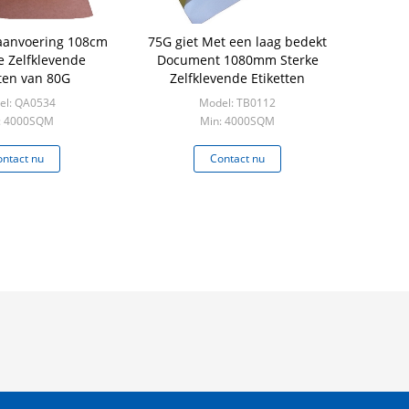
faanvoering 108cm
75G giet Met een laag bedekt
e Zelfklevende
Document 1080mm Sterke
tten van 80G
Zelfklevende Etiketten
el: QA0534
Model: TB0112
: 4000SQM
Min: 4000SQM
ntact nu
Contact nu