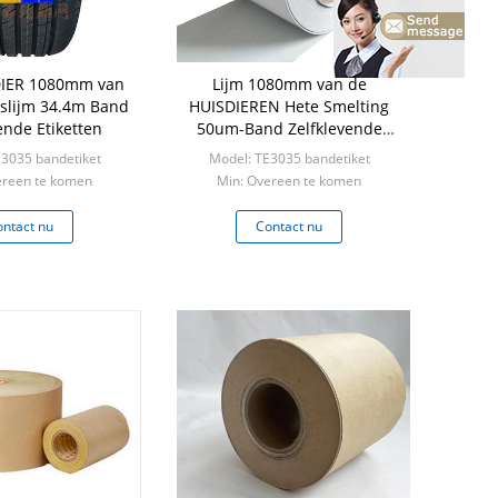
DIER 1080mm van
Lijm 1080mm van de
slijm 34.4m Band
HUISDIEREN Hete Smelting
ende Etiketten
50um-Band Zelfklevende
Etiketten
3035 bandetiket
Model: TE3035 bandetiket
ereen te komen
Min: Overeen te komen
ntact nu
Contact nu