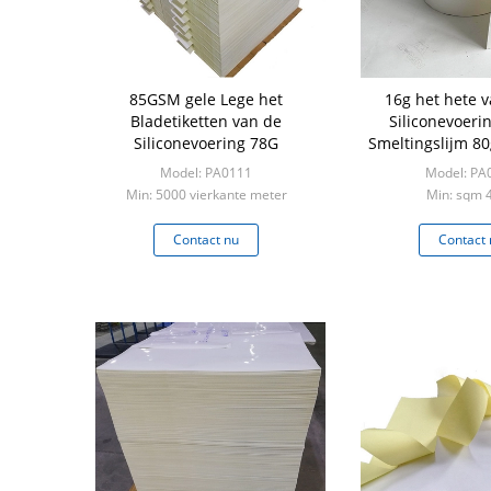
85GSM gele Lege het
16g het hete v
Bladetiketten van de
Siliconevoeri
Siliconevoering 78G
Smeltingslijm 80
van het Bladeti
Model: PA0111
Model: PA
Min: 5000 vierkante meter
Min: sqm 
Contact nu
Contact 