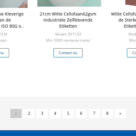
ke Kleverige
21cm Witte Cellofaan62gsm
Witte Cello
van de
Industriële Zelfklevende
de Sterk
 ISO 80G op
Etiketten
Etike
odje
7234
Model: QY1133
Mod
0sqm
Min: 5000 vierkante meter
Min
nu
Contact nu
Co
1
2
3
4
5
6
7
8
»