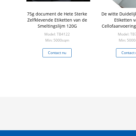
75g document de Hete Sterke
De witte Duidelij
Zelfklevende Etiketten van de
Etiketten 
Smeltingslijm 120G
Cellofaanvoering
een Bro
Model: TB4122
Model: TB
Min: 5000sqm
Min: 500
Contact nu
Contact 