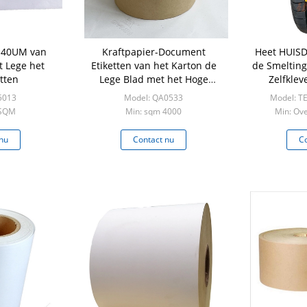
c 40UM van
Kraftpapier-Document
Heet HUIS
 Lege het
Etiketten van het Karton de
de Smelting
tten
Lege Blad met het Hoge
Zelfklev
document van het
5013
Model: QA0533
Model: TE
Adhesie60g witte cellofaan
0SQM
Min: sqm 4000
Min: Ov
nu
Contact nu
Co